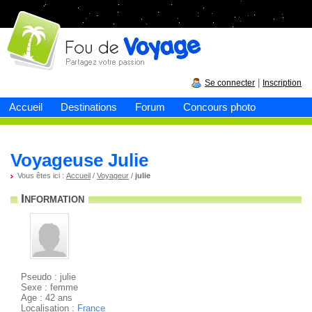
Fou de
voyage
|
Se connecter
Inscription
Accueil
Destinations
Forum
Concours photo
Voyageuse Julie
Vous êtes ici :
Accueil
/
Voyageur
/
julie
Information
Pseudo : julie
Sexe : femme
Age : 42 ans
Localisation :
France