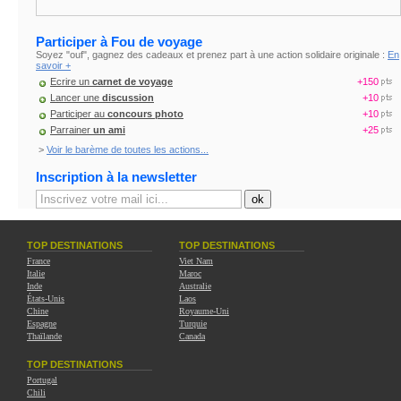
Participer à Fou de voyage
Soyez "ouf", gagnez des cadeaux et prenez part à une action solidaire originale :
En
savoir +
Ecrire un
carnet de voyage
+150
Lancer une
discussion
+10
Participer au
concours photo
+10
Parrainer
un ami
+25
>
Voir le barème de toutes les actions...
Inscription à la newsletter
TOP DESTINATIONS
TOP DESTINATIONS
France
Viet Nam
Italie
Maroc
Inde
Australie
États-Unis
Laos
Chine
Royaume-Uni
Espagne
Turquie
Thaïlande
Canada
TOP DESTINATIONS
Portugal
Chili