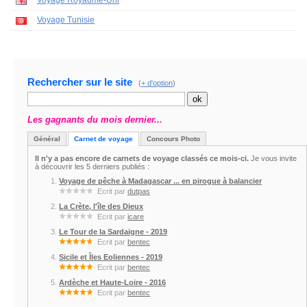
Voyage Royaume-Uni
Voyage Tunisie
Rechercher sur le site
(
+ d'option
)
Les gagnants du mois dernier...
Général
Carnet de voyage
Concours Photo
Il n'y a pas encore de carnets de voyage classés ce mois-ci.
Je vous invite
à découvrir les 5 derniers publiés :
Voyage de pêche à Madagascar ... en pirogue à balancier
Ecrit par
dutpas
La Crète, l'île des Dieux
Ecrit par
icare
Le Tour de la Sardaigne - 2019
Ecrit par
bentec
Sicile et Îles Eoliennes - 2019
Ecrit par
bentec
Ardèche et Haute-Loire - 2016
Ecrit par
bentec