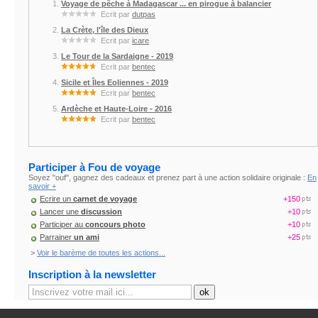
Voyage de pêche à Madagascar ... en pirogue à balancier
Ecrit par
dutpas
La Crète, l'île des Dieux
Ecrit par
icare
Le Tour de la Sardaigne - 2019
Ecrit par
bentec
Sicile et Îles Eoliennes - 2019
Ecrit par
bentec
Ardèche et Haute-Loire - 2016
Ecrit par
bentec
Participer à Fou de voyage
Soyez "ouf", gagnez des cadeaux et prenez part à une action solidaire originale :
En
savoir +
Ecrire un
carnet de voyage
+150
Lancer une
discussion
+10
Participer au
concours photo
+10
Parrainer
un ami
+25
>
Voir le barème de toutes les actions...
Inscription à la newsletter