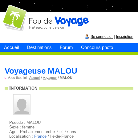
Fou de
voyage
|
Se connecter
Inscription
Accueil
Destinations
Forum
Concours photo
Voyageuse MALOU
Vous êtes ici :
Accueil
/
Voyageur
/
MALOU
Information
Pseudo : MALOU
Sexe : femme
Age : Probablement entre 7 et 77 ans
Localisation :
France
/ Île-de-France