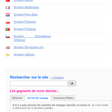
Voyage Maroc
Voyage Martinique
Voyage Pays-Bas
Voyage Pologne
Voyage Portugal
Voyage République
Tchèque
Voyage Royaume-Uni
Voyage Vatican
Rechercher sur le site
(
+ d'option
)
Les gagnants du mois dernier...
Général
Carnet de voyage
Concours Photo
Il n'y a pas encore de carnets de voyage classés ce mois-ci.
Je vous invite
à découvrir les 5 derniers publiés :