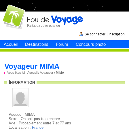
Fou de
voyage
|
Se connecter
Inscription
Accueil
Destinations
Forum
Concours photo
Voyageur MIMA
Vous êtes ici :
Accueil
/
Voyageur
/
MIMA
Information
Pseudo : MIMA
Sexe : On sait pas trop encore...
Age : Probablement entre 7 et 77 ans
Localisation :
France