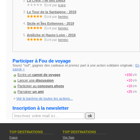
La Crète, l'île des Dieux
Ecrit par
icare
Le Tour de la Sardaigne - 2019
Ecrit par
bentec
Sicile et Îles Eoliennes - 2019
Ecrit par
bentec
Ardèche et Haute-Loire - 2016
Ecrit par
bentec
Participer à Fou de voyage
Soyez "ouf", gagnez des cadeaux et prenez part à une action solidaire originale :
En
savoir +
Ecrire un
carnet de voyage
+150
Lancer une
discussion
+10
Participer au
concours photo
+10
Parrainer
un ami
+25
>
Voir le barème de toutes les actions...
Inscription à la newsletter
TOP DESTINATIONS
TOP DESTINATIONS
France
Viet Nam