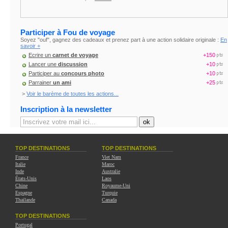
Participer à Fou de voyage
Soyez "ouf", gagnez des cadeaux et prenez part à une action solidaire originale :
En
savoir +
Ecrire un
carnet de voyage
+150
Lancer une
discussion
+10
Participer au
concours photo
+10
Parrainer
un ami
+25
>
Voir le barème de toutes les actions...
Inscription à la newsletter
TOP DESTINATIONS
TOP DESTINATIONS
France
Viet Nam
Italie
Maroc
Inde
Australie
États-Unis
Laos
Chine
Royaume-Uni
Espagne
Turquie
Thaïlande
Canada
TOP DESTINATIONS
Portugal