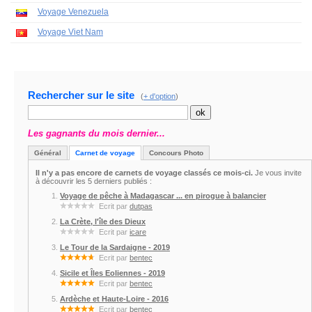
Voyage Venezuela
Voyage Viet Nam
Rechercher sur le site
(
+ d'option
)
Les gagnants du mois dernier...
Général
Carnet de voyage
Concours Photo
Il n'y a pas encore de carnets de voyage classés ce mois-ci.
Je vous invite
à découvrir les 5 derniers publiés :
Voyage de pêche à Madagascar ... en pirogue à balancier
Ecrit par
dutpas
La Crète, l'île des Dieux
Ecrit par
icare
Le Tour de la Sardaigne - 2019
Ecrit par
bentec
Sicile et Îles Eoliennes - 2019
Ecrit par
bentec
Ardèche et Haute-Loire - 2016
Ecrit par
bentec