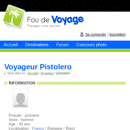
Fou de
voyage
|
Se connecter
Inscription
Accueil
Destinations
Forum
Concours photo
Voyageur Pistolero
Vous êtes ici :
Accueil
/
Voyageur
/
pistolero
Information
Pseudo : pistolero
Sexe : homme
Age : 43 ans
Localisation :
France
/ Bretagne / Brest