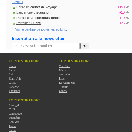
savoir +
Ecrire un
carnet de voyage
+150
Lancer une
discussion
+10
Participer au
concours photo
+10
Parrainer
un ami
+25
>
Voir le barème de toutes les actions...
Inscription à la newsletter
TOP DESTINATIONS
TOP DESTINATIONS
France
Viet Nam
Italie
Maroc
Inde
Australie
États-Unis
Laos
Chine
Royaume-Uni
Espagne
Turquie
Thaïlande
Canada
TOP DESTINATIONS
Portugal
Chili
Cambodge
Indonésie
Cap-Vert
Japon
Pérou