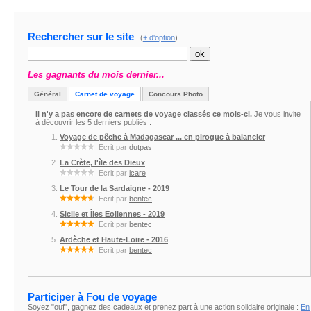
Rechercher sur le site
(
+ d'option
)
Les gagnants du mois dernier...
Général
Carnet de voyage
Concours Photo
Il n'y a pas encore de carnets de voyage classés ce mois-ci.
Je vous invite
à découvrir les 5 derniers publiés :
Voyage de pêche à Madagascar ... en pirogue à balancier
Ecrit par
dutpas
La Crète, l'île des Dieux
Ecrit par
icare
Le Tour de la Sardaigne - 2019
Ecrit par
bentec
Sicile et Îles Eoliennes - 2019
Ecrit par
bentec
Ardèche et Haute-Loire - 2016
Ecrit par
bentec
Participer à Fou de voyage
Soyez "ouf", gagnez des cadeaux et prenez part à une action solidaire originale :
En