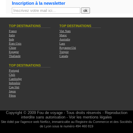
Inscription à la newsletter
TOP DESTINATIONS
TOP DESTINATIONS
France
Viet Nam
Italie
Maroc
Inde
Australie
États-Unis
Laos
Chine
Royaume-Uni
Espagne
Turquie
Thaïlande
Canada
TOP DESTINATIONS
Portugal
Chili
Cambodge
Indonésie
Cap-Vert
Japon
Pérou
Copyright © 2009
Fou de voyage
- Tous droits réservés - Reproduction
interdite sans autorisation -
Voir les mentions légales
Site édité par l'agence web
Netfizz
, immatriculée au Registre du Commerce et des Sociétés
de Lyon sous le numéro 494 460 819