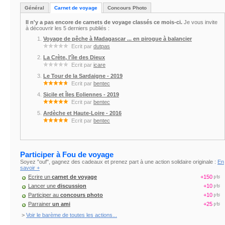
Général
Carnet de voyage
Concours Photo
Il n'y a pas encore de carnets de voyage classés ce mois-ci.
Je vous invite
à découvrir les 5 derniers publiés :
Voyage de pêche à Madagascar ... en pirogue à balancier
Ecrit par
dutpas
La Crète, l'île des Dieux
Ecrit par
icare
Le Tour de la Sardaigne - 2019
Ecrit par
bentec
Sicile et Îles Eoliennes - 2019
Ecrit par
bentec
Ardèche et Haute-Loire - 2016
Ecrit par
bentec
Participer à Fou de voyage
Soyez "ouf", gagnez des cadeaux et prenez part à une action solidaire originale :
En
savoir +
Ecrire un
carnet de voyage
+150
Lancer une
discussion
+10
Participer au
concours photo
+10
Parrainer
un ami
+25
>
Voir le barème de toutes les actions...