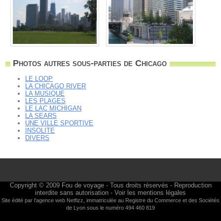
Photos autres sous-parties de Chicago
LE LOOP
LA CHICAGO RIVER
LA MUSIQUE
LES PLAGES
LE LAC MICHIGAN
LA SEARS
UNE VILLE SPORTIVE
INSOLITE
DIVERS
Copyright © 2009
Fou de voyage
- Tous droits réservés - Reproduction
interdite sans autorisation -
Voir les mentions légales
Site édité par l'agence web
Netfizz
, immatriculée au Registre du Commerce et des Sociétés
de Lyon sous le numéro 494 460 819