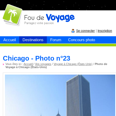
Fou de
voyage
|
Se connecter
Inscription
Accueil
Destinations
Forum
Concours photo
Chicago - Photo n°23
Vous êtes ici :
Accueil
/
Vos voyages
/
Voyage à Chicago (États-Unis)
/
Photo de
Voyage à Chicago (États-Unis)