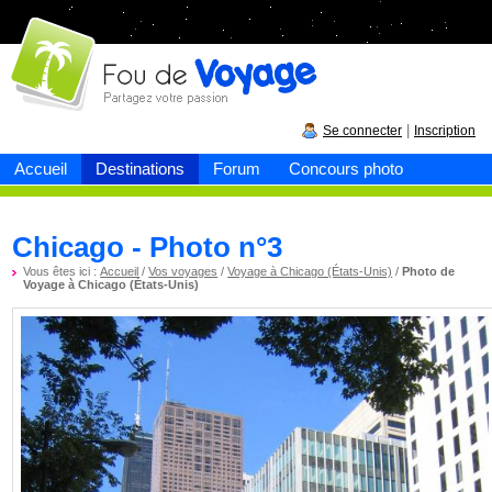
Fou de
voyage
|
Se connecter
Inscription
Accueil
Destinations
Forum
Concours photo
Chicago - Photo n°3
Vous êtes ici :
Accueil
/
Vos voyages
/
Voyage à Chicago (États-Unis)
/
Photo de
Voyage à Chicago (États-Unis)