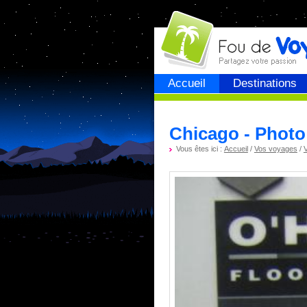
Fou de
voyage
Accueil
Destinations
Chicago - Photo
Vous êtes ici :
Accueil
/
Vos voyages
/