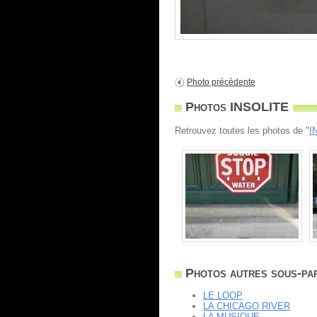
Photo précédente
Photos INSOLITE
Retrouvez toutes les photos de "
I
Photos autres sous-par
LE LOOP
LA CHICAGO RIVER
LA MUSIQUE