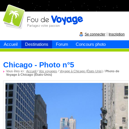
Fou de
voyage
|
Se connecter
Inscription
Accueil
Destinations
Forum
Concours photo
Chicago - Photo n°5
Vous êtes ici :
Accueil
/
Vos voyages
/
Voyage à Chicago (États-Unis)
/
Photo de
Voyage à Chicago (États-Unis)