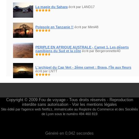
La magie du Sahara
écrit par LAND17
Polepole en Tanzanie !!
écrit par Mimi48
PERIPLE EN AFRIQUE AUSTRALE - Carnet 1. Les déserts
namibiens du Sud et la côte
écrit par Bergeronnette40
L'archipel du Cap Vert - 2ème carnet : Brava, l'île aux fleurs
écrit par LNTT
Copyright © 2009
Fou de voyage
- Tous droits réservés - Reproduction
interdite sans autorisation -
Voir les mentions légales
Site édité par l'agence web
Netfizz
, immatriculée au Registre du Commerce et des Sociétés
de Lyon sous le numéro 494 460 819
Généré en 0,042 secondes