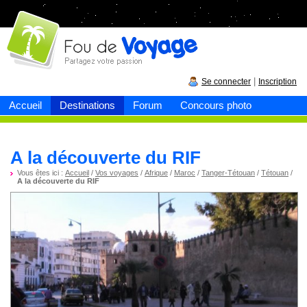
Fou de
voyage
|
Se connecter
Inscription
Accueil
Destinations
Forum
Concours photo
A la découverte du RIF
Vous êtes ici :
Accueil
/
Vos voyages
/
Afrique
/
Maroc
/
Tanger-Tétouan
/
Tétouan
/
A la découverte du RIF