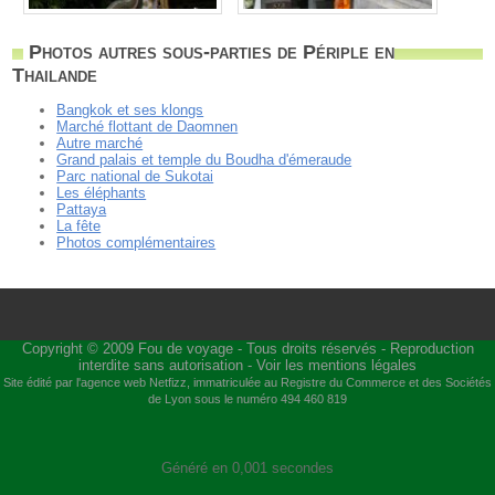
Photos autres sous-parties de Périple en
Thailande
Bangkok et ses klongs
Marché flottant de Daomnen
Autre marché
Grand palais et temple du Boudha d'émeraude
Parc national de Sukotai
Les éléphants
Pattaya
La fête
Photos complémentaires
Copyright © 2009
Fou de voyage
- Tous droits réservés - Reproduction
interdite sans autorisation -
Voir les mentions légales
Site édité par l'agence web
Netfizz
, immatriculée au Registre du Commerce et des Sociétés
de Lyon sous le numéro 494 460 819
Généré en 0,001 secondes