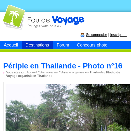
Fou de
voyage
|
Se connecter
Inscription
Accueil
Destinations
Forum
Concours photo
Périple en Thailande - Photo n°16
Vous êtes ici :
Accueil
/
Vos voyages
/
Voyage organisé en Thaïlande
/
Photo de
Voyage organisé en Thaïlande