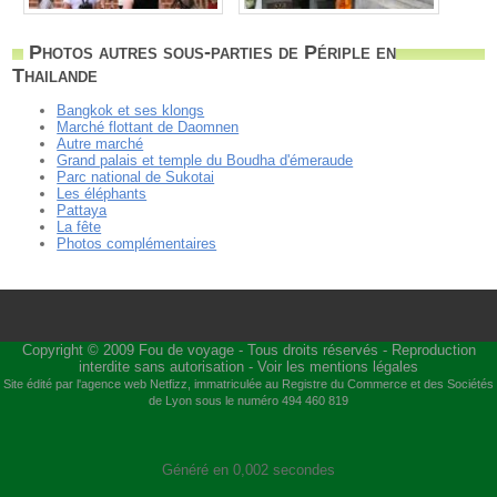
Photos autres sous-parties de Périple en
Thailande
Bangkok et ses klongs
Marché flottant de Daomnen
Autre marché
Grand palais et temple du Boudha d'émeraude
Parc national de Sukotai
Les éléphants
Pattaya
La fête
Photos complémentaires
Copyright © 2009
Fou de voyage
- Tous droits réservés - Reproduction
interdite sans autorisation -
Voir les mentions légales
Site édité par l'agence web
Netfizz
, immatriculée au Registre du Commerce et des Sociétés
de Lyon sous le numéro 494 460 819
Généré en 0,002 secondes