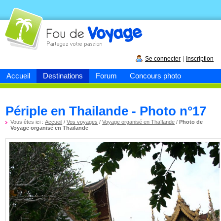
Fou de
voyage
|
Se connecter
Inscription
Accueil
Destinations
Forum
Concours photo
Périple en Thailande - Photo n°17
Vous êtes ici :
Accueil
/
Vos voyages
/
Voyage organisé en Thaïlande
/
Photo de
Voyage organisé en Thaïlande