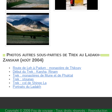
Photos autres sous-parties de Trek au Ladakh-
Zanskar (août 2004)
Route de Leh à Padum : monastère de Thiksey
Début du Trek : Karsha, Rinam
Trek : monastères de Mune et de Phuktal
Trek : stoupas
Trek : col de Shingo La
Portraits du Ladakh
Copyright © 2009
Fou de voyage
- Tous droits réservés - Reproduction