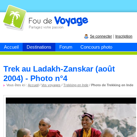
Fou de
voyage
|
Se connecter
Inscription
Accueil
Destinations
Forum
Concours photo
Trek au Ladakh-Zanskar (août
2004) - Photo n°4
Vous êtes ici :
Accueil
/
Vos voyages
/
Trekking en Inde
/
Photo de Trekking en Inde