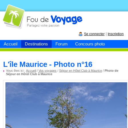
Fou de
voyage
|
Se connecter
Inscription
Accueil
Destinations
Forum
Concours photo
L'île Maurice - Photo n°16
Vous êtes ici :
Accueil
/
Vos voyages
/
Séjour en Hôtel Club à Maurice
/
Photo de
Séjour en Hôtel Club à Maurice