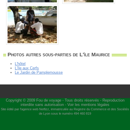
Photos autres sous-parties de L'île Maurice
L'hôtel
L'île aux Cerfs
Le Jardin de Pamplemousse
Copyright © 2009
Fou de voyage
- Tous droits réservés - Reproduction
interdite sans autorisation -
Voir les mentions légales
Site édité par l'agence web
Netfizz
, immatriculée au Registre du Commerce et des Sociétés
de Lyon sous le numéro 494 460 819