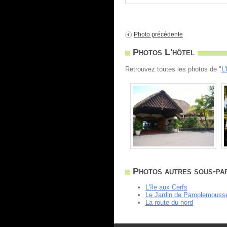
Photo précédente
Photos L'hôtel
Retrouvez toutes les photos de "
L'
Photos autres sous-par
L'île aux Cerfs
Le Jardin de Pamplemouss
La route du nord