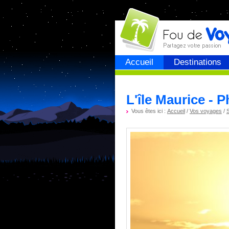
Fou de
voyage
Accueil
Destinations
L'île Maurice - 
Vous êtes ici :
Accueil
/
Vos voyages
/
S