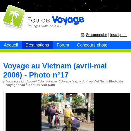
Fou de
voyage
|
Se connecter
Inscription
Accueil
Destinations
Forum
Concours photo
Voyage au Vietnam (avril-mai
2006) - Photo n°17
Vous êtes ici :
Accueil
/
Vos voyages
/
Voyage "sac à dos" au Viet Nam
/
Photo de
Voyage "sac à dos" au Viet Nam