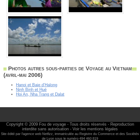
Photos autres sous-parties de Voyage au Vietnam
(avril-mai 2006)
Hanoi et Baie d’Halong
Ninh Binh et Hué
Hoi An, Nha Trang et Dalat
Copyright © 2009
Fou de voyage
- Tous droits réservés - Reproduction
interdite sans autorisation -
Voir les mentions légales
Site édité par l'agence web
Netfizz
, immatriculée au Registre du Commerce et des Sociétés
de Lyon sous le numéro 494 460 819