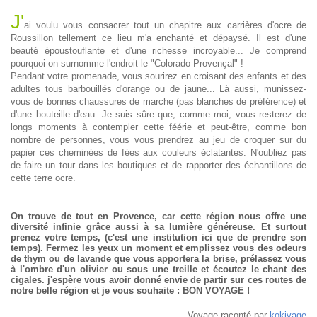
J'
ai voulu vous consacrer tout un chapitre aux carrières d'ocre de
Roussillon tellement ce lieu m'a enchanté et dépaysé. Il est d'une
beauté époustouflante et d'une richesse incroyable... Je comprend
pourquoi on surnomme l'endroit le "Colorado Provençal" !
Pendant votre promenade, vous sourirez en croisant des enfants et des
adultes tous barbouillés d'orange ou de jaune... Là aussi, munissez-
vous de bonnes chaussures de marche (pas blanches de préférence) et
d'une bouteille d'eau. Je suis sûre que, comme moi, vous resterez de
longs moments à contempler cette féérie et peut-être, comme bon
nombre de personnes, vous vous prendrez au jeu de croquer sur du
papier ces cheminées de fées aux couleurs éclatantes. N'oubliez pas
de faire un tour dans les boutiques et de rapporter des échantillons de
cette terre ocre.
On trouve de tout en Provence, car cette région nous offre une
diversité infinie grâce aussi à sa lumière généreuse. Et surtout
prenez votre temps, (c'est une institution ici que de prendre son
temps). Fermez les yeux un moment et emplissez vous des odeurs
de thym ou de lavande que vous apportera la brise, prélassez vous
à l'ombre d'un olivier ou sous une treille et écoutez le chant des
cigales. j'espère vous avoir donné envie de partir sur ces routes de
notre belle région et je vous souhaite : BON VOYAGE !
Voyage raconté par
kokiyage