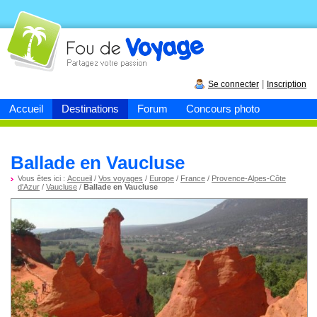
Fou de
voyage
|
Se connecter
Inscription
Accueil
Destinations
Forum
Concours photo
Ballade en Vaucluse
Vous êtes ici :
Accueil
/
Vos voyages
/
Europe
/
France
/
Provence-Alpes-Côte
d'Azur
/
Vaucluse
/
Ballade en Vaucluse