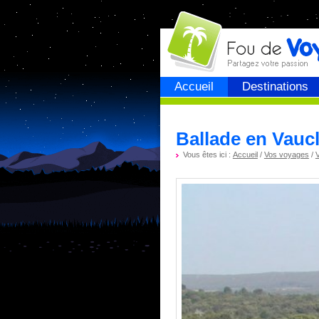
Fou de
voyage
Accueil
Destinations
Ballade en Vauc
Vous êtes ici :
Accueil
/
Vos voyages
/