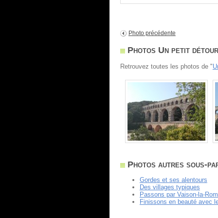
Photo précédente
Photos Un petit détour
Retrouvez toutes les photos de "
U
Photos autres sous-pa
Gordes et ses alentours
Des villages typiques
Passons par Vaison-la-Rom
Finissons en beauté avec l