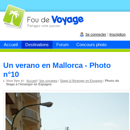
Fou de
voyage
|
Se connecter
Inscription
Accueil
Destinations
Forum
Concours photo
Un verano en Mallorca - Photo
n°10
Vous êtes ici :
Accueil
/
Vos voyages
/
Stage à l'étranger en Espagne
/
Photo de
Stage à l'étranger en Espagne