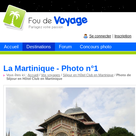
Fou de
voyage
|
Se connecter
Inscription
Accueil
Destinations
Forum
Concours photo
La Martinique - Photo n°1
Vous êtes ici :
Accueil
/
Vos voyages
/
Séjour en Hôtel Club en Martinique
/
Photo de
Séjour en Hôtel Club en Martinique