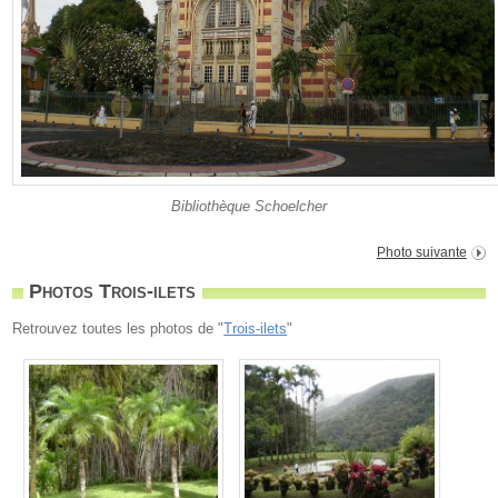
Bibliothèque Schoelcher
Photo suivante
Photos Trois-ilets
Retrouvez toutes les photos de "
Trois-ilets
"