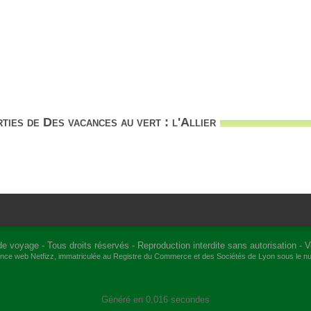
ties de Des vacances au vert : l'Allier
de voyage
- Tous droits réservés - Reproduction interdite sans autorisation -
V
gence web
Netfizz
, immatriculée au Registre du Commerce et des Sociétés de Lyon sous le 
Généré en 0,016 secondes