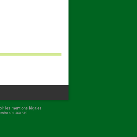
oir les mentions légales
numéro 494 460 819