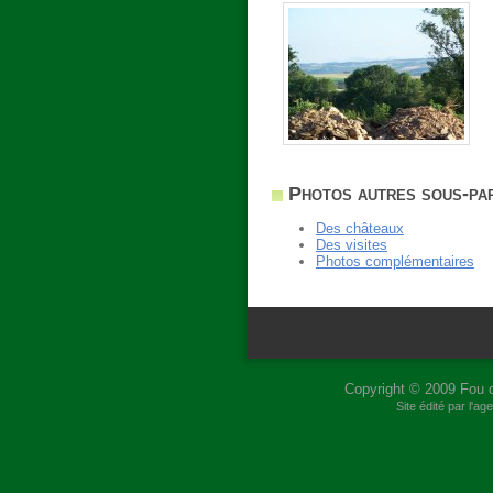
Photos autres sous-par
Des châteaux
Des visites
Photos complémentaires
Copyright © 2009
Fou 
Site édité par l'a