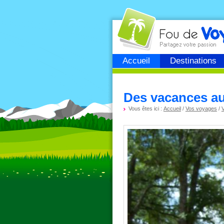
Fou de
voyage
Accueil
Destinations
Des vacances au v
Vous êtes ici :
Accueil
/
Vos voyages
/