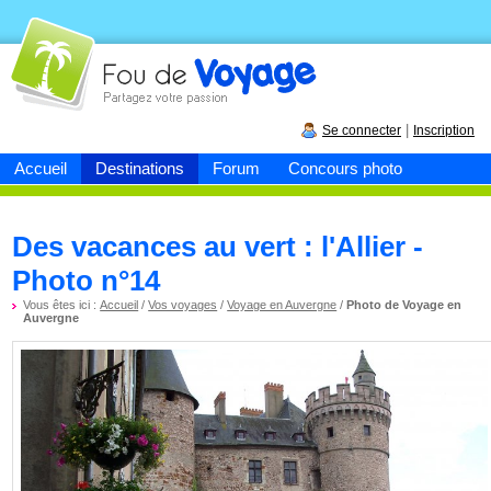
Fou de
voyage
|
Se connecter
Inscription
Accueil
Destinations
Forum
Concours photo
Des vacances au vert : l'Allier -
Photo n°14
Vous êtes ici :
Accueil
/
Vos voyages
/
Voyage en Auvergne
/
Photo de Voyage en
Auvergne