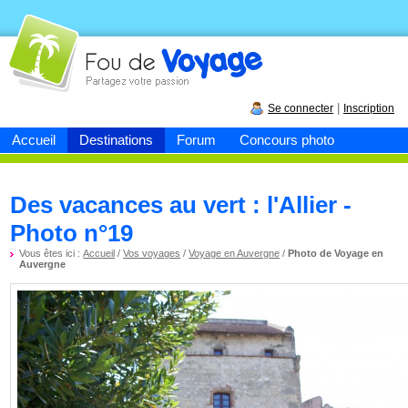
Fou de
voyage
|
Se connecter
Inscription
Accueil
Destinations
Forum
Concours photo
Des vacances au vert : l'Allier -
Photo n°19
Vous êtes ici :
Accueil
/
Vos voyages
/
Voyage en Auvergne
/
Photo de Voyage en
Auvergne