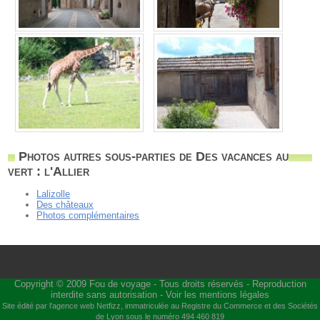
Photos autres sous-parties de Des vacances au
vert : l'Allier
Lalizolle
Des châteaux
Photos complémentaires
Copyright © 2009
Fou de voyage
- Tous droits réservés - Reproduction
interdite sans autorisation -
Voir les mentions légales
Site édité par l'agence web
Netfizz
, immatriculée au Registre du Commerce et des Sociétés
de Lyon sous le numéro 494 460 819