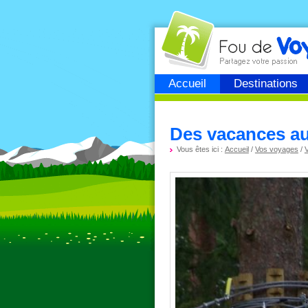
Fou de
voyage
Accueil
Destinations
Des vacances au v
Vous êtes ici :
Accueil
/
Vos voyages
/