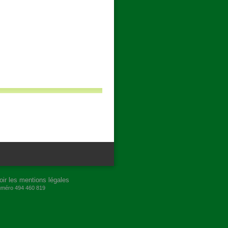
oir les mentions légales
numéro 494 460 819