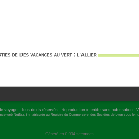
ties de Des vacances au vert : l'Allier
de voyage
- Tous droits réservés - Reproduction interdite sans autorisation -
V
gence web
Netfizz
, immatriculée au Registre du Commerce et des Sociétés de Lyon sous le 
Généré en 0,004 secondes