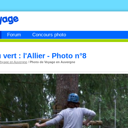
Forum
Concours photo
ert : l'Allier - Photo n°8
Voyage en Auvergne
/
Photo de Voyage en Auvergne