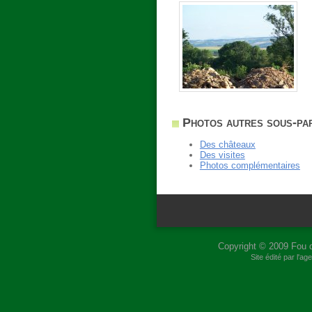
Photos autres sous-par
Des châteaux
Des visites
Photos complémentaires
Copyright © 2009
Fou 
Site édité par l'a