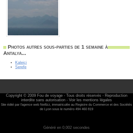
Photos autres sous-parties de 1 semaine à
Antalya...
Kaleiçi
Serefe
Copyright © 2009
Fou de voyage
- Tous droits réservés - Reproduction
interdite sans autorisation -
Voir les mentions légales
Site édité par l'agence web
Netfizz
, immatriculée au Registre du Commerce et des Sociétés
de Lyon sous le numéro 494 460 819
Généré en 0,002 secondes