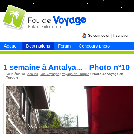
Fou de
voyage
|
Se connecter
Inscription
Accueil
Destinations
Forum
Concours photo
1 semaine à Antalya... - Photo n°10
Vous êtes ici :
Accueil
/
Vos voyages
/
Voyage en Turquie
/
Photo de Voyage en
Turquie