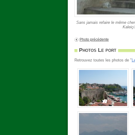
Sans jamais refaire le même chemi
Kaleiçi
Photo précédente
Photos Le port
Retrouvez toutes les photos de "
L