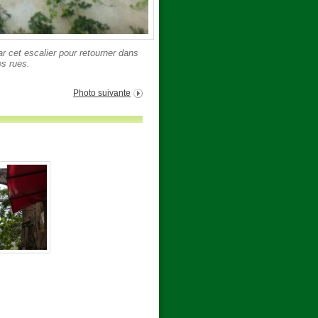
r cet escalier pour retourner dans
es rues.
Photo suivante