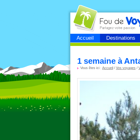
Fou de
voyage
Accueil
Destinations
1 semaine à Anta
Vous êtes ici :
Accueil
/
Vos voyages
/