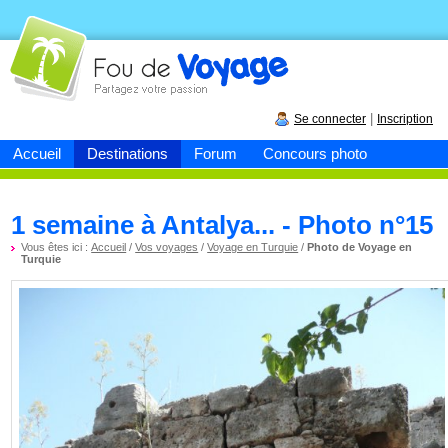
Fou de
voyage
|
Se connecter
Inscription
Accueil
Destinations
Forum
Concours photo
1 semaine à Antalya... - Photo n°15
Vous êtes ici :
Accueil
/
Vos voyages
/
Voyage en Turquie
/
Photo de Voyage en
Turquie