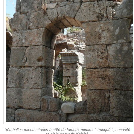
Très belles ruines situées à côté du fameux minaret " tronqué ", curiosité