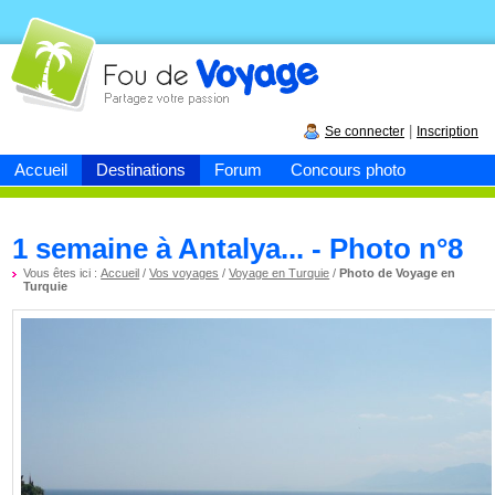
Fou de
voyage
|
Se connecter
Inscription
Accueil
Destinations
Forum
Concours photo
1 semaine à Antalya... - Photo n°8
Vous êtes ici :
Accueil
/
Vos voyages
/
Voyage en Turquie
/
Photo de Voyage en
Turquie