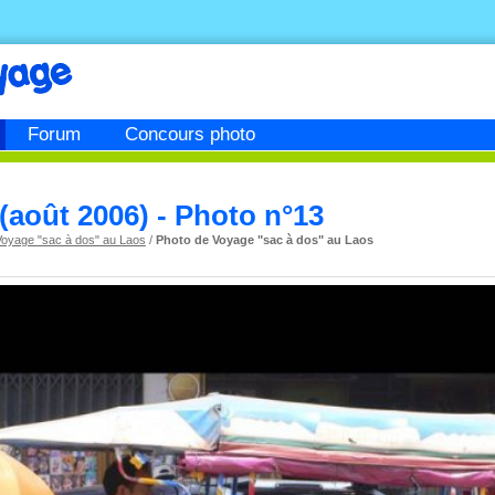
Forum
Concours photo
(août 2006) - Photo n°13
Voyage "sac à dos" au Laos
/
Photo de Voyage "sac à dos" au Laos