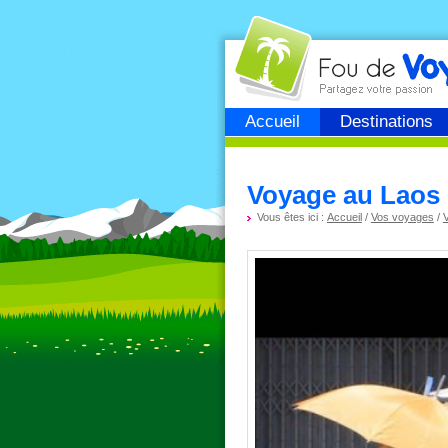
Fou de
voyage
Accueil
Destinations
Voyage au Laos 
Vous êtes ici :
Accueil
/
Vos voyages
/