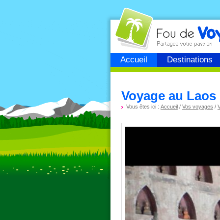
Fou de
voyage
Accueil
Destinations
Voyage au Laos 
Vous êtes ici :
Accueil
/
Vos voyages
/