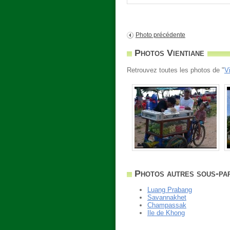
Photo précédente
Photos Vientiane
Retrouvez toutes les photos de "
V
Photos autres sous-par
Luang Prabang
Savannakhet
Champassak
Ile de Khong