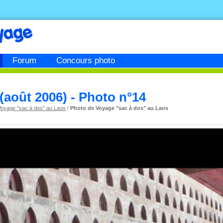
Forum
Concours photo
(août 2006) - Photo n°14
Voyage "sac à dos" au Laos
/
Photo de Voyage "sac à dos" au Laos