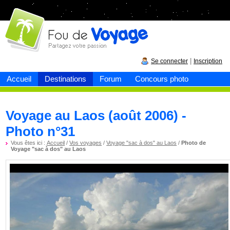
Fou de
voyage
|
Se connecter
Inscription
Accueil
Destinations
Forum
Concours photo
Voyage au Laos (août 2006) -
Photo n°31
Vous êtes ici :
Accueil
/
Vos voyages
/
Voyage "sac à dos" au Laos
/
Photo de
Voyage "sac à dos" au Laos