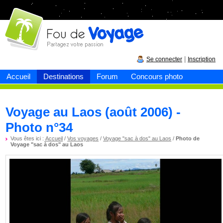
Fou de
voyage
|
Se connecter
Inscription
Accueil
Destinations
Forum
Concours photo
Voyage au Laos (août 2006) -
Photo n°34
Vous êtes ici :
Accueil
/
Vos voyages
/
Voyage "sac à dos" au Laos
/
Photo de
Voyage "sac à dos" au Laos