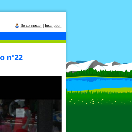
|
Se connecter
Inscription
to n°22