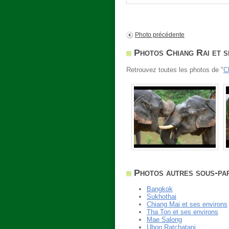
Photo précédente
Photos Chiang Rai et s
Retrouvez toutes les photos de "
C
Photos autres sous-par
Bangkok
Sukhothai
Chiang Mai et ses environs
Tha Ton et ses environs
Mae Salong
Ubon Ratchatani