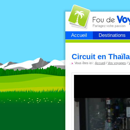
Fou de
voyage
Accueil
Destinations
Circuit en Thaïl
Vous êtes ici :
Accueil
/
Vos voyages
/