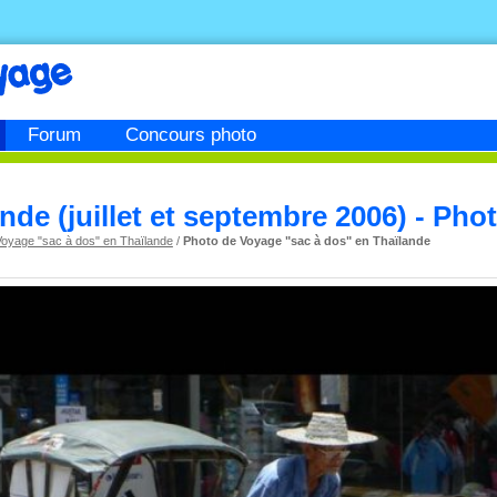
Forum
Concours photo
ande (juillet et septembre 2006) - Pho
Voyage "sac à dos" en Thaïlande
/
Photo de Voyage "sac à dos" en Thaïlande