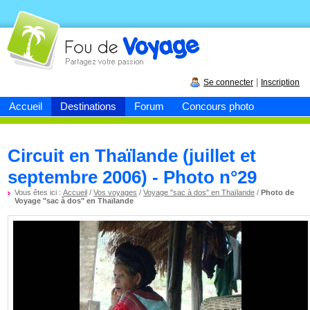
Fou de
voyage
|
Se connecter
Inscription
Accueil
Destinations
Forum
Concours photo
Circuit en Thaïlande (juillet et
septembre 2006) - Photo n°29
Vous êtes ici :
Accueil
/
Vos voyages
/
Voyage "sac à dos" en Thaïlande
/
Photo de
Voyage "sac à dos" en Thaïlande