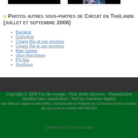
Photos autres sous-parties de Circuit en Thaïlande
(juillet et septembre 2006)
Bangkok
Sukhothai
Chiang Mai et ses environs
Chiang Rai et ses environs
Mae Salong
Ubon Ratchatani
Phi Mai
Ayuthaya
Copyright © 2009
Fou de voyage
- Tous droits réservés - Reproduction
interdite sans autorisation -
Voir les mentions légales
Site édité par l'agence web
Netfizz
, immatriculée au Registre du Commerce et des Sociétés
de Lyon sous le numéro 494 460 819
Généré en 0,002 secondes