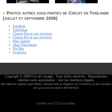
Photos autres sous-parties de Circuit en Thaïlande
(juillet et septembre 2006)
Bangkok
Sukhothai
Chiang Mai et ses environs
Chiang Rai et ses environs
Mae Salong
Ubon Ratchatani
Phi Mai
Ayuthaya
Copyright © 2009
Fou de voyage
- Tous droits réservés - Reproduction
interdite sans autorisation -
Voir les mentions légales
Site édité par l'agence web
Netfizz
, immatriculée au Registre du Commerce et des Sociétés
de Lyon sous le numéro 494 460 819
Généré en 0,013 secondes