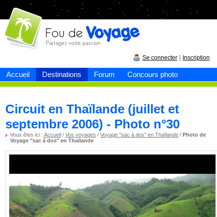
Fou de
voyage
|
Se connecter
Inscription
Accueil
Destinations
Forum
Concours photo
Circuit en Thaïlande (juillet et
septembre 2006) - Photo n°30
Vous êtes ici :
Accueil
/
Vos voyages
/
Voyage "sac à dos" en Thaïlande
/
Photo de
Voyage "sac à dos" en Thaïlande