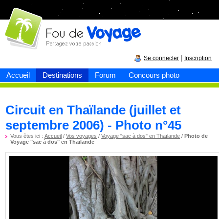
Fou de
voyage
|
Se connecter
Inscription
Accueil
Destinations
Forum
Concours photo
Circuit en Thaïlande (juillet et
septembre 2006) - Photo n°45
Vous êtes ici :
Accueil
/
Vos voyages
/
Voyage "sac à dos" en Thaïlande
/
Photo de
Voyage "sac à dos" en Thaïlande