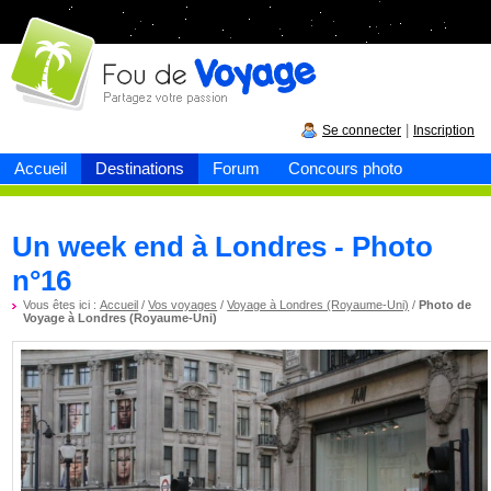
Fou de
voyage
|
Se connecter
Inscription
Accueil
Destinations
Forum
Concours photo
Un week end à Londres - Photo
n°16
Vous êtes ici :
Accueil
/
Vos voyages
/
Voyage à Londres (Royaume-Uni)
/
Photo de
Voyage à Londres (Royaume-Uni)