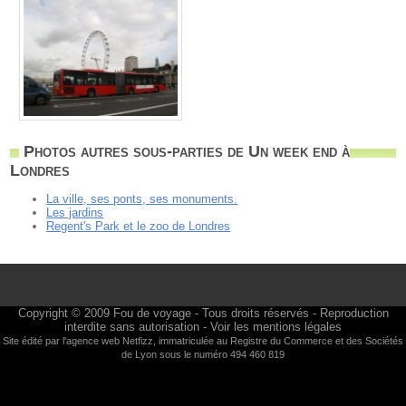
Photos autres sous-parties de Un week end à
Londres
La ville, ses ponts, ses monuments.
Les jardins
Regent's Park et le zoo de Londres
Copyright © 2009
Fou de voyage
- Tous droits réservés - Reproduction
interdite sans autorisation -
Voir les mentions légales
Site édité par l'agence web
Netfizz
, immatriculée au Registre du Commerce et des Sociétés
de Lyon sous le numéro 494 460 819