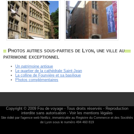
Photos autres sous-parties de Lyon, une ville au
patrimoine exceptionnel
Un patrimoine antique
Le quartier de la cathédrale Saint-Jean
La colline de Fourvière et sa basilique
Photos complémentaires
Copyright © 2009
Fou de voyage
- Tous droits réservés - Reproduction
interdite sans autorisation -
Voir les mentions légales
Site édité par l'agence web
Netfizz
, immatriculée au Registre du Commerce et des Sociétés
de Lyon sous le numéro 494 460 819