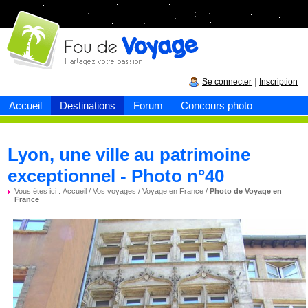
Fou de
voyage
|
Se connecter
Inscription
Accueil
Destinations
Forum
Concours photo
Lyon, une ville au patrimoine
exceptionnel - Photo n°40
Vous êtes ici :
Accueil
/
Vos voyages
/
Voyage en France
/
Photo de Voyage en
France