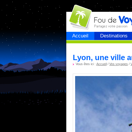
Fou de
voyage
Accueil
Destinations
Lyon, une ville 
Vous êtes ici :
Accueil
/
Vos voyages
/