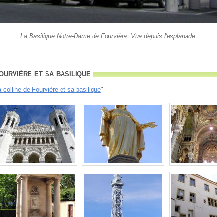
La Basilique Notre-Dame de Fourvière. Vue depuis l'esplanade.
ourvière et sa basilique
a colline de Fourvière et sa basilique
"