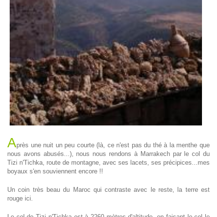
A
près une nuit un peu courte (là, ce n'est pas du thé à la menthe que
nous avons abusés...), nous nous rendons à Marrakech par le col du
Tizi n'Tichka, route de montagne, avec ses lacets, ses précipices...mes
boyaux s'en souviennent encore !!
Un coin très beau du Maroc qui contraste avec le reste, la terre est
rouge ici.
Le col de Tizi n'Tichka est à 2260 mètres d'altitude, en faisant le col le