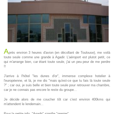
A
près environ 3 heures d'avion (en décollant de Toulouse), me voilà
toute seule comme une grande à Agadir. L'aéroport est plutot petit, ce
qui m'arrange bien, car étant toute seule, j'ai un peu peur de me perdre
!!
J'arrive à l'hôtel "les dunes d'or", immense complexe hotelier à
l'européenne, et là, je me dis "mais qu'est-ce que tu fais là toute seule
?" ; car oui, je suis belle et bien toute seule pour retrouver ma chambre,
car je ne connais pas encore le reste du groupe...
Je décide alors de me coucher tôt car c'est environ 400kms qui
m'attendent le lendemain...
Pour la petite info, "Agadir" signifie "grenier".