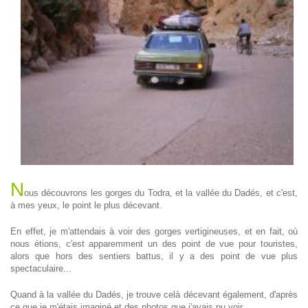
N
ous découvrons les gorges du Todra, et la vallée du Dadés, et c'est,
à mes yeux, le point le plus décevant.
En effet, je m'attendais à voir des gorges vertigineuses, et en fait, où
nous étions, c'est apparemment un des point de vue pour touristes,
alors que hors des sentiers battus, il y a des point de vue plus
spectaculaire...
Quand à la vallée du Dadés, je trouve celà décevant également, d'après
ce que je m'étais imaginé et des photos que j'avais pu voir.