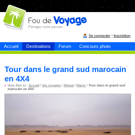
Fou de
voyage
|
Se connecter
Inscription
Accueil
Destinations
Forum
Concours photo
Tour dans le grand sud marocain
en 4X4
Vous êtes ici :
Accueil
/
Vos voyages
/
Afrique
/
Maroc
/
Tour dans le grand sud
marocain en 4X4