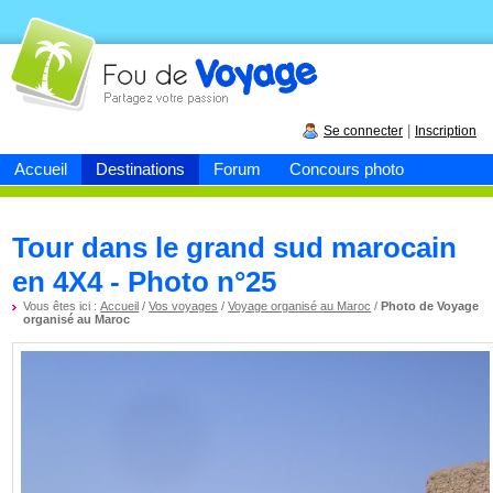
Fou de
voyage
|
Se connecter
Inscription
Accueil
Destinations
Forum
Concours photo
Tour dans le grand sud marocain
en 4X4 - Photo n°25
Vous êtes ici :
Accueil
/
Vos voyages
/
Voyage organisé au Maroc
/
Photo de Voyage
organisé au Maroc