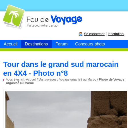
Fou de
voyage
|
Se connecter
Inscription
Accueil
Destinations
Forum
Concours photo
Tour dans le grand sud marocain
en 4X4 - Photo n°8
Vous êtes ici :
Accueil
/
Vos voyages
/
Voyage organisé au Maroc
/
Photo de Voyage
organisé au Maroc