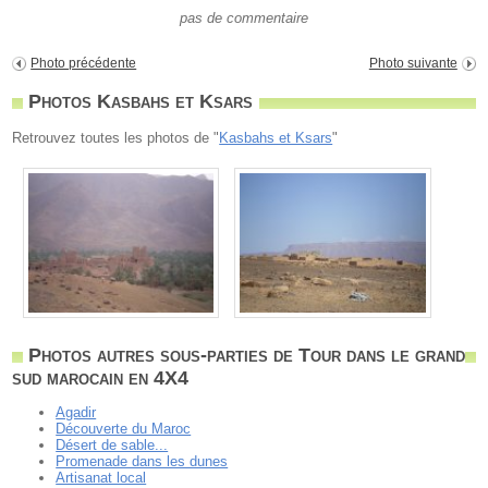
pas de commentaire
Photo précédente
Photo suivante
Photos Kasbahs et Ksars
Retrouvez toutes les photos de "
Kasbahs et Ksars
"
Photos autres sous-parties de Tour dans le grand
sud marocain en 4X4
Agadir
Découverte du Maroc
Désert de sable...
Promenade dans les dunes
Artisanat local