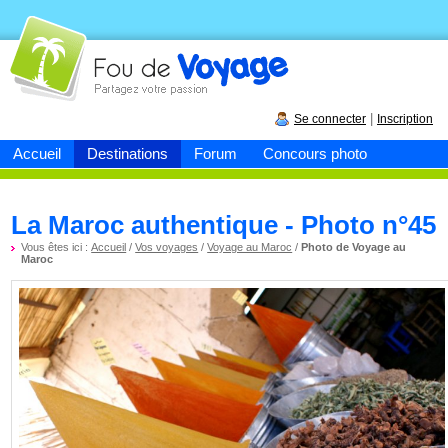
Fou de
voyage
|
Se connecter
Inscription
Accueil
Destinations
Forum
Concours photo
La Maroc authentique - Photo n°45
Vous êtes ici :
Accueil
/
Vos voyages
/
Voyage au Maroc
/
Photo de Voyage au
Maroc