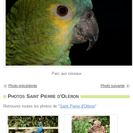
Parc aux oiseaux
Photo précédente
Photo suivante
Photos Saint Pierre d'Oléron
Retrouvez toutes les photos de "
Saint Pierre d'Oléron
"