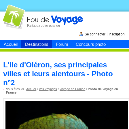
Fou de
voyage
|
Se connecter
Inscription
Accueil
Destinations
Forum
Concours photo
L'Ile d'Oléron, ses principales
villes et leurs alentours - Photo
n°2
Vous êtes ici :
Accueil
/
Vos voyages
/
Voyage en France
/
Photo de Voyage en
France