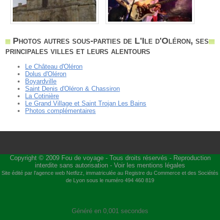
Photos autres sous-parties de L'Ile d'Oléron, ses
principales villes et leurs alentours
Le Château d'Oléron
Dolus d'Oléron
Boyardville
Saint Denis d'Oléron & Chassiron
La Cotinière
Le Grand Village et Saint Trojan Les Bains
Photos complémentaires
Copyright © 2009
Fou de voyage
- Tous droits réservés - Reproduction
interdite sans autorisation -
Voir les mentions légales
Site édité par l'agence web
Netfizz
, immatriculée au Registre du Commerce et des Sociétés
de Lyon sous le numéro 494 460 819
Généré en 0,001 secondes