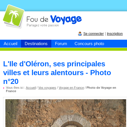
Fou de
voyage
|
Se connecter
Inscription
Accueil
Destinations
Forum
Concours photo
L'Ile d'Oléron, ses principales
villes et leurs alentours - Photo
n°20
Vous êtes ici :
Accueil
/
Vos voyages
/
Voyage en France
/
Photo de Voyage en
France