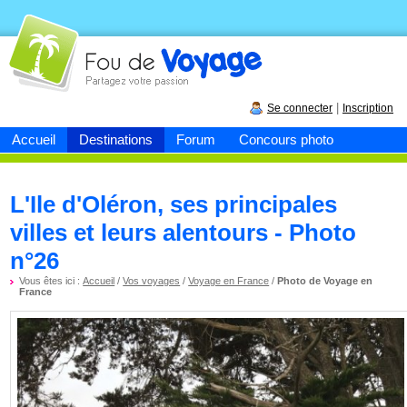
Fou de
voyage
|
Se connecter
Inscription
Accueil
Destinations
Forum
Concours photo
L'Ile d'Oléron, ses principales
villes et leurs alentours - Photo
n°26
Vous êtes ici :
Accueil
/
Vos voyages
/
Voyage en France
/
Photo de Voyage en
France