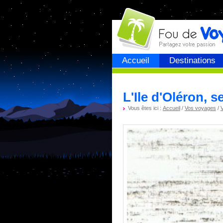
Fou de
voyage
Accueil
Destinations
L'Ile d'Oléron, s
Vous êtes ici :
Accueil
/
Vos voyages
/