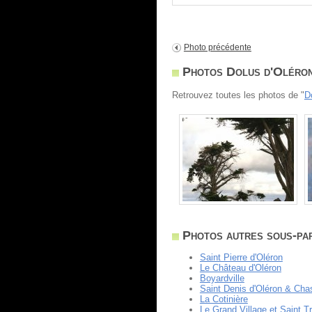
Photo précédente
Photos Dolus d'Oléro
Retrouvez toutes les photos de "
D
Photos autres sous-part
Saint Pierre d'Oléron
Le Château d'Oléron
Boyardville
Saint Denis d'Oléron & Cha
La Cotinière
Le Grand Village et Saint T