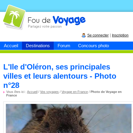
Fou de
voyage
|
Se connecter
Inscription
Accueil
Destinations
Forum
Concours photo
L'Ile d'Oléron, ses principales
villes et leurs alentours - Photo
n°28
Vous êtes ici :
Accueil
/
Vos voyages
/
Voyage en France
/
Photo de Voyage en
France