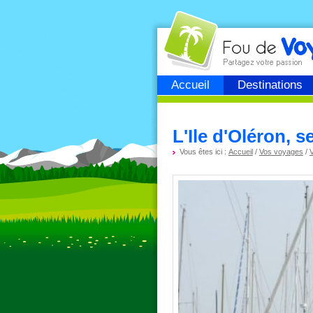
Fou de
voyage
Accueil
Destinations
L'Ile d'Oléron, s
Vous êtes ici :
Accueil
/
Vos voyages
/