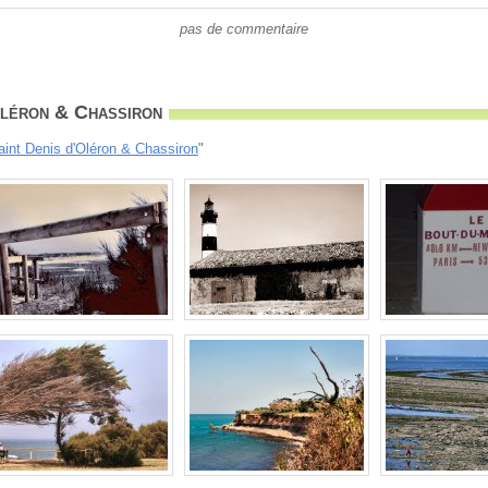
pas de commentaire
Oléron & Chassiron
aint Denis d'Oléron & Chassiron
"