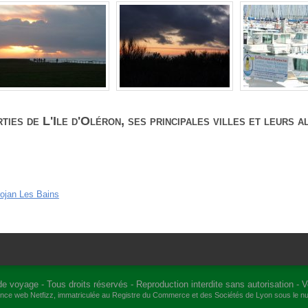
ies de L'Ile d'Oléron, ses principales villes et leurs 
rojan Les Bains
de voyage
- Tous droits réservés - Reproduction interdite sans autorisation -
V
gence web
Netfizz
, immatriculée au Registre du Commerce et des Sociétés de Lyon sous le 