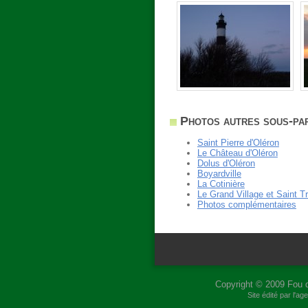
Photos autres sous-part
Saint Pierre d'Oléron
Le Château d'Oléron
Dolus d'Oléron
Boyardville
La Cotinière
Le Grand Village et Saint T
Photos complémentaires
Copyright © 2009
Fou 
Site édité par l'a