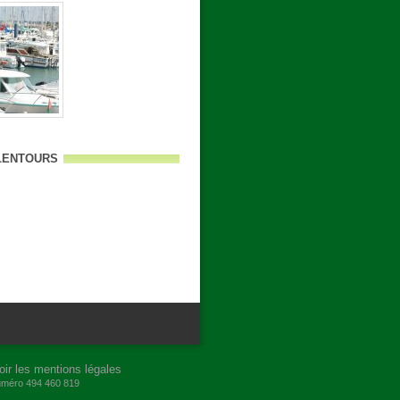
alentours
oir les mentions légales
numéro 494 460 819